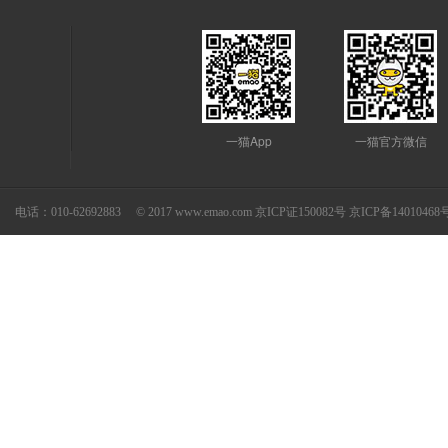
一猫App
一猫官方微信
电话：010-62692883 © 2017 www.emao.com
京ICP证150082号 京ICP备14010468